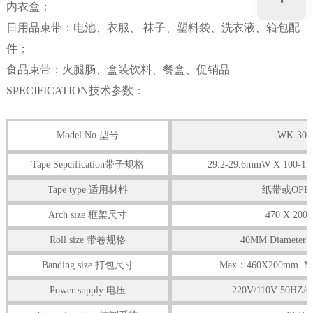
内衣盒；
日用品束带：电池、衣服、 袜子、塑料袋、洗衣液、箱包配
件；
食品束带：火腿肠、盒装饮料、餐盒、促销品
SPECIFICATION技术参数：
Model No 型号
WK-30
Tape Sepcification带子规格
29.2-29.6mmW X 100-130
Tape type 适用材料
纸带或OPP
Arch size 框架尺寸
470 X 200
Roll size 带卷规格
40MM Diameter 
Banding size 打包尺寸
Max：460X200mm M
Power supply 电压
220V/110V 50HZ/6