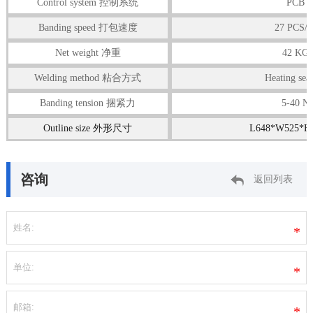
Control system 控制系统
PCB
Banding speed 打包速度
27 PCS/
Net weight 净重
42 KG
Welding method 粘合方式
Heating sea
Banding tension 捆紧力
5-40 N
Outline size 外形尺寸
L648*W525*H
咨询
返回列表
*
*
*