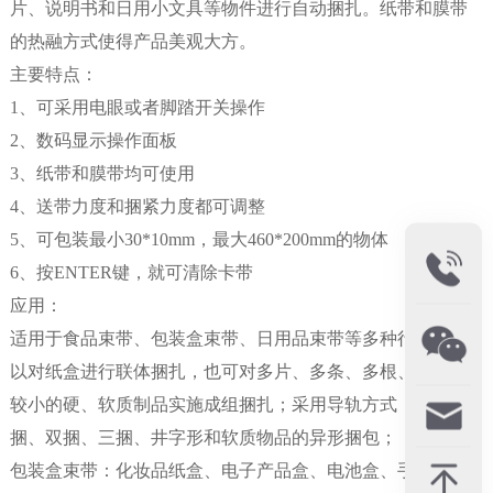
片、说明书和日用小文具等物件进行自动捆扎。纸带和膜带
的热融方式使得产品美观大方。
主要特点：
1、可采用电眼或者脚踏开关操作
2、数码显示操作面板
3、纸带和膜带均可使用
4、送带力度和捆紧力度都可调整
5、可包装最小30*10mm，最大460*200mm的物体
6、按ENTER键，就可清除卡带
应用：
适用于食品束带、包装盒束带、日用品束带等多种行业。可
以对纸盒进行联体捆扎，也可对多片、多条、多根、多盒的
较小的硬、软质制品实施成组捆扎；采用导轨方式，可分单
捆、双捆、三捆、井字形和软质物品的异形捆包；
包装盒束带：化妆品纸盒、电子产品盒、电池盒、手机盒、